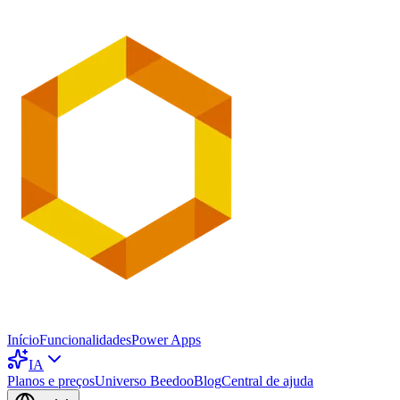
Início
Funcionalidades
Power Apps
IA
Planos e preços
Universo Beedoo
Blog
Central de ajuda