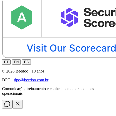
·
·
PT
EN
ES
©
2026
Beedoo ·
10 anos
DPO ·
dpo@beedoo.com.br
Comunicação, treinamento e conhecimento para equipes
operacionais.