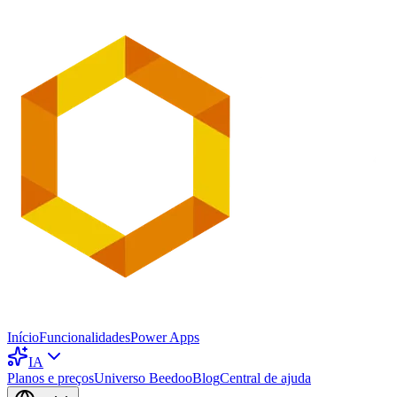
Início
Funcionalidades
Power Apps
IA
Planos e preços
Universo Beedoo
Blog
Central de ajuda