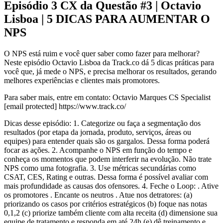
Episódio 3 CX da Questão #3 | Octavio
Lisboa | 5 DICAS PARA AUMENTAR O
NPS
O NPS está ruim e você quer saber como fazer para melhorar?
Neste episódio Octavio Lisboa da Track.co dá 5 dicas práticas para
você que, já mede o NPS, e precisa melhorar os resultados, gerando
melhores experiências e clientes mais promotores.
Para saber mais, entre em contato: Octavio Marques CS Specialist
[email protected] https://www.track.co/
Dicas desse episódio: 1. Categorize ou faça a segmentação dos
resultados (por etapa da jornada, produto, serviços, áreas ou
equipes) para entender quais são os gargalos. Dessa forma poderá
focar as ações. 2. Acompanhe o NPS em função do tempo e
conheça os momentos que podem interferir na evolução. Não trate
NPS como uma fotografia. 3. Use métricas secundárias como
CSAT, CES, Rating e outras. Dessa forma é possível avaliar com
mais profundidade as causas dos ofensores. 4. Feche o Loop: . Ative
os promotores . Encante os neutros . Atue nos detratores: (a)
priorizando os casos por critérios estratégicos (b) foque nas notas
0,1,2 (c) priorize também cliente com alta receita (d) dimensione sua
equipe de tratamento e responda em até 24h (e) dê treinamento e