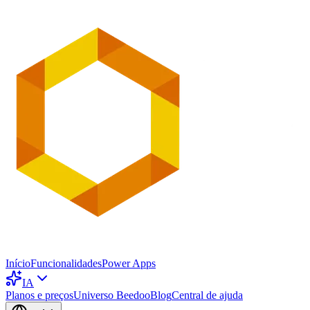
Início
Funcionalidades
Power Apps
IA
Planos e preços
Universo Beedoo
Blog
Central de ajuda