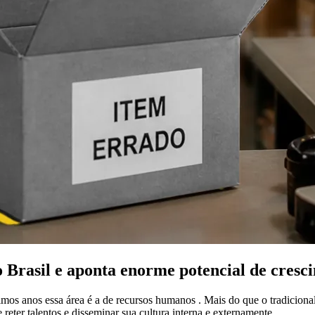
asil e aponta enorme potencial de cresci
mos anos essa área é a de recursos humanos . Mais do que o tradicional
 reter talentos e disseminar sua cultura interna e externamente.