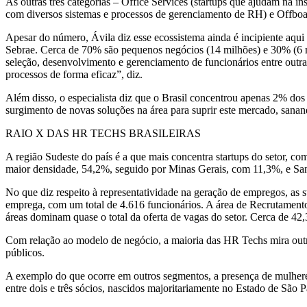
As outras três categorias – Office Services (startups que ajudam na 
com diversos sistemas e processos de gerenciamento de RH) e Offboar
Apesar do número, Ávila diz esse ecossistema ainda é incipiente aqu
Sebrae. Cerca de 70% são pequenos negócios (14 milhões) e 30% (6 mi
seleção, desenvolvimento e gerenciamento de funcionários entre outra
processos de forma eficaz”, diz.
Além disso, o especialista diz que o Brasil concentrou apenas 2% d
surgimento de novas soluções na área para suprir este mercado, sanan
RAIO X DAS HR TECHS BRASILEIRAS
A região Sudeste do país é a que mais concentra startups do setor, c
maior densidade, 54,2%, seguido por Minas Gerais, com 11,3%, e Sa
No que diz respeito à representatividade na geração de empregos, a
emprega, com um total de 4.616 funcionários. A área de Recrutament
áreas dominam quase o total da oferta de vagas do setor. Cerca de 42
Com relação ao modelo de negócio, a maioria das HR Techs mira outr
públicos.
A exemplo do que ocorre em outros segmentos, a presença de mulheres
entre dois e três sócios, nascidos majoritariamente no Estado de São 