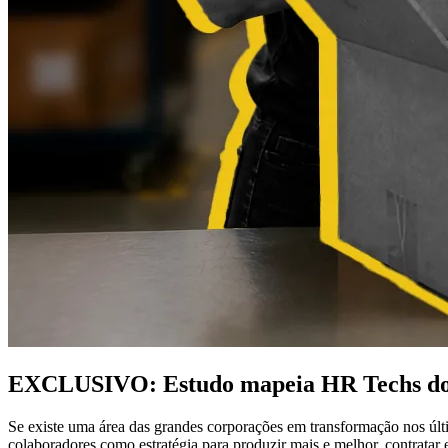
EXCLUSIVO: Estudo mapeia HR Techs do Br
Se existe uma área das grandes corporações em transformação nos últi
colaboradores como estratégia para produzir mais e melhor, contratar e