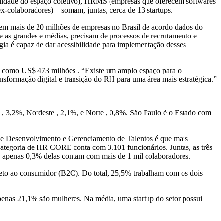
abilidade do espaço coletivo), HRMS (empresas que oferecem softwares
-colaboradores) – somam, juntas, cerca de 13 startups.
stem mais de 20 milhões de empresas no Brasil de acordo dados do
 as grandes e médias, precisam de processos de recrutamento e
gia é capaz de dar acessibilidade para implementação desses
go como US$ 473 milhões . “Existe um amplo espaço para o
nsformação digital e transição do RH para uma área mais estratégica.”
e , 3,2%, Nordeste , 2,1%, e Norte , 0,8%. São Paulo é o Estado com
 de Desenvolvimento e Gerenciamento de Talentos é que mais
ategoria de HR CORE conta com 3.101 funcionários. Juntas, as três
to apenas 0,3% delas contam com mais de 1 mil colaboradores.
eto ao consumidor (B2C). Do total, 25,5% trabalham com os dois
apenas 21,1% são mulheres. Na média, uma startup do setor possui