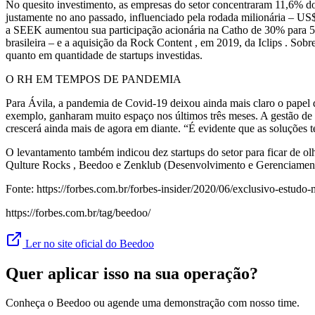
No quesito investimento, as empresas do setor concentraram 11,6% do 
justamente no ano passado, influenciado pela rodada milionária – U
a SEEK aumentou sua participação acionária na Catho de 30% para 51
brasileira – e a aquisição da Rock Content , em 2019, da Iclips . Sob
quanto em quantidade de startups investidas.
O RH EM TEMPOS DE PANDEMIA
Para Ávila, a pandemia de Covid-19 deixou ainda mais claro o papel
exemplo, ganharam muito espaço nos últimos três meses. A gestão de
crescerá ainda mais de agora em diante. “É evidente que as soluções 
O levantamento também indicou dez startups do setor para ficar de 
Qulture Rocks , Beedoo e Zenklub (Desenvolvimento e Gerenciamen
Fonte: https://forbes.com.br/forbes-insider/2020/06/exclusivo-estudo
https://forbes.com.br/tag/beedoo/
Ler no site oficial do Beedoo
Quer aplicar isso na sua operação?
Conheça o Beedoo ou agende uma demonstração com nosso time.