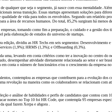
 de qualquer que seja o segmento, já nasce com essa mentalidade. Além
cionais nessa transição. Essas startups apresentam soluções para dif
e qualidade de vida para todos os envolvidos. Segundo um relatório pro
s para a área de recursos humanos. Do total, 85,2% surgiram há menos d
empresas, tomando como fim a preparação, o cuidado e a gestão dos t
vel pela elaboração de estudos do universo de startups.
ra edição, dividiu as HR Techs em seis segmentos: Desenvolvimento e G
Services (1,9%); HRMS (1,3%); e Offboarding (0,3%).
da uma, levando em conta critérios como ter a inovação no centro do n
do, desempenhar atividade diretamente relacionada ao setor e ser brasile
va em conta o número de funcionários e/ou o crescimento da empresa no
lentos, contemplou as empresas que contribuem para a evolução dos c
a revolução na maneira como os colaboradores se relacionam com ativid
ção e análise de habilidades e perfis de candidatos que contou com 10
placar nomes no Top 10 foi HR Code, que contempla 95 empresas especi
 da qual fazem Xerpa e ahgora .