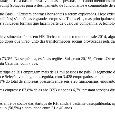
instalação física das empresas voltadas às pessoas, buscando melhor us
ding (soluções para o desligamento de funcionários e comunidade de ex
i no Brasil. “Existem enormes horizontes a serem explorados. Hoje exi
lhões) são médias e grandes empresas. Todas elas, mas principalmente
s atividades formais que fazem parte de qualquer companhia. A tecnolo
os investimentos feitos em HR Techs em todos o mundo desde 2014, al
do dores que virão junto das transformações sociais provocadas pela tra
om 73,3%. Na sequência, estão as regiões Sul , com 20,1%, Centro-Oest
nta Catarina, com 7,8%.
s startups de RH empregam mais de 11 mil pessoas no país. O segmento
o e Seleção vem logo em seguida, com 3.428 empregados, enquanto a c
,3% do total de empresas possuem entre seis e 20 funcionárias, enquan
as empresas: 67,8% delas são B2B e apenas 6,7% prestam serviços dir
 entre os sócios das startups de RH ainda é bastante desequilibrada: 
Paulo (50,5%) e com idade entre 31 e 40 anos.