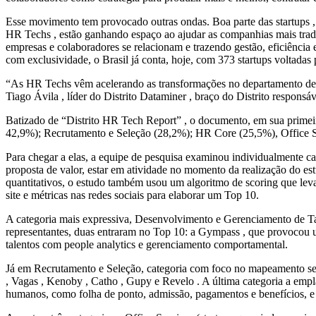
Esse movimento tem provocado outras ondas. Boa parte das startups ,
HR Techs , estão ganhando espaço ao ajudar as companhias mais tradi
empresas e colaboradores se relacionam e trazendo gestão, eficiência 
com exclusividade, o Brasil já conta, hoje, com 373 startups voltada
“As HR Techs vêm acelerando as transformações no departamento de 
Tiago Ávila , líder do Distrito Dataminer , braço do Distrito responsá
Batizado de “Distrito HR Tech Report” , o documento, em sua primei
42,9%); Recrutamento e Seleção (28,2%); HR Core (25,5%), Office 
Para chegar a elas, a equipe de pesquisa examinou individualmente ca
proposta de valor, estar em atividade no momento da realização do estu
quantitativos, o estudo também usou um algoritmo de scoring que le
site e métricas nas redes sociais para elaborar um Top 10.
A categoria mais expressiva, Desenvolvimento e Gerenciamento de Ta
representantes, duas entraram no Top 10: a Gympass , que provocou um
talentos com people analytics e gerenciamento comportamental.
Já em Recrutamento e Seleção, categoria com foco no mapeamento sele
, Vagas , Kenoby , Catho , Gupy e Revelo . A última categoria a em
humanos, como folha de ponto, admissão, pagamentos e benefícios, e