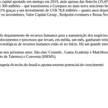
capital aportado em startups em 2019, atrás apenas das fintechs (35,6%
S$ 300 milhões – que transformou a Gympass no mais novo unicórnio br
% graças a um investimento de US$ 78,8 milhões – quatro anos depois,
re os investidores, Valor Capital Group , Redpoint eventures e Bossa No
 do departamento de recursos humanos para a manutenção dos negócios
 documentos e processos que levam, em média, um mês, ganharam veloc
tecnológicas de recursos humanos estão só no início. Há um grande mer
olho nos próximos anos. São elas: Connekt , Gama Academy e Matchbox
to de Talentos) e Convenia (HRMS).
-mapeia-rh-techs-do-brasil-e-aponta-enorme-potencial-de-crescimento/