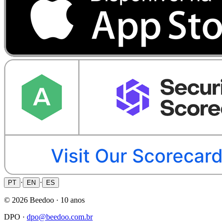
·
·
PT
EN
ES
©
2026
Beedoo ·
10 anos
DPO ·
dpo@beedoo.com.br