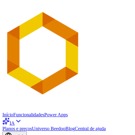
Início
Funcionalidades
Power Apps
IA
Planos e preços
Universo Beedoo
Blog
Central de ajuda