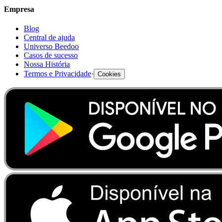
Empresa
Blog
Central de ajuda
Universo Beedoo
Casos de sucesso
Nossa História
Termos e Privacidade
·
Cookies