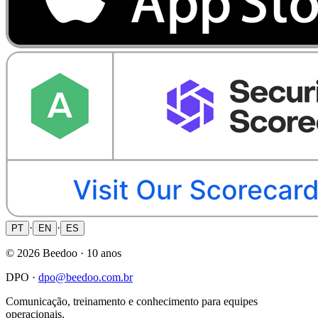
·
·
PT
EN
ES
©
2026
Beedoo ·
10 anos
DPO ·
dpo@beedoo.com.br
Comunicação, treinamento e conhecimento para equipes
operacionais.