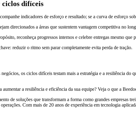
iclos difíceis
mpanhe indicadores de esforço e resultado; se a curva de esforço sobe 
 sejam direcionados a áreas que sustentem vantagem competitiva no long
ósito, reconheça progressos internos e celebre entregas mesmo que pa
chave: reduzir o ritmo sem parar completamente evita perda de tração.
negócios, os ciclos difíceis testam mais a estratégia e a resiliência d
a aumentar a resiliência e eficiência da sua equipe? Veja o que a Beedo
imento de soluções que transformam a forma como grandes empresas tr
s operações. Com mais de 20 anos de experiência em tecnologia aplicad