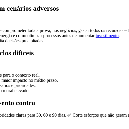
 em cenários adversos
de comprometer toda a prova; nos negócios, gastar todos os recursos ced
 energia é como otimizar processos antes de aumentar
investimento
.
ta decisões precipitadas.
los difíceis
s para o contexto real.
om maior impacto no médio prazo.
fios e prioridades.
o moral elevado.
vento contra
ridades claras para 30, 60 e 90 dias. ✅ Corte esforços que não geram 