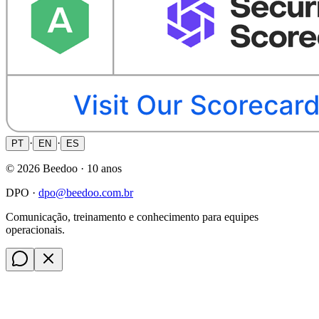
·
·
PT
EN
ES
©
2026
Beedoo ·
10 anos
DPO ·
dpo@beedoo.com.br
Comunicação, treinamento e conhecimento para equipes
operacionais.