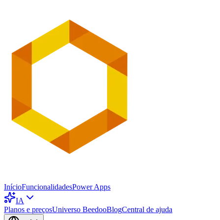
Início
Funcionalidades
Power Apps
IA
Planos e preços
Universo Beedoo
Blog
Central de ajuda