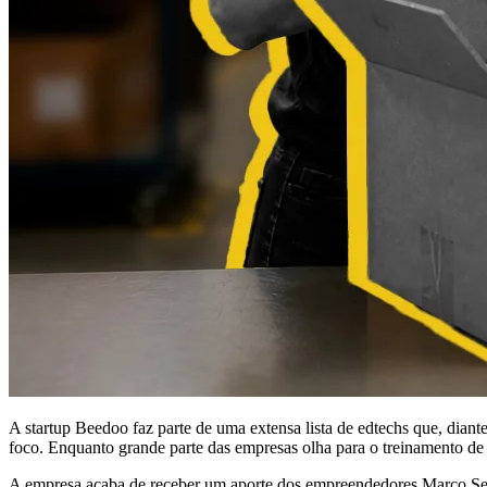
A startup Beedoo faz parte de uma extensa lista de edtechs que, diant
foco. Enquanto grande parte das empresas olha para o treinamento de
A empresa acaba de receber um aporte dos empreendedores Marco Serra