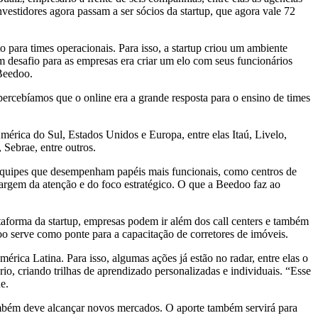
stidores agora passam a ser sócios da startup, que agora vale 72
ra times operacionais. Para isso, a startup criou um ambiente
 desafio para as empresas era criar um elo com seus funcionários
Beedoo.
ercebíamos que o online era a grande resposta para o ensino de times
érica do Sul, Estados Unidos e Europa, entre elas Itaú, Livelo,
Sebrae, entre outros.
 equipes que desempenham papéis mais funcionais, como centros de
argem da atenção e do foco estratégico. O que a Beedoo faz ao
taforma da startup, empresas podem ir além dos call centers e também
 serve como ponte para a capacitação de corretores de imóveis.
rica Latina. Para isso, algumas ações já estão no radar, entre elas o
, criando trilhas de aprendizado personalizadas e individuais. “Esse
e.
também deve alcançar novos mercados. O aporte também servirá para