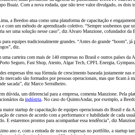
Buaiz. Com a nova rodada, que não teve valor divulgado, os dois inve
, a Beedoo atua como uma plataforma de capacitação e engajamento pa
ios e com um método de aprendizado coletivo. “Sempre soubemos que um
ria ser uma solução nesse caso”, diz Alvaro Manzione, cofundador da 
 para equipes tradicionalmente grandes. “Antes do grande “boom”, já p
ngos”, diz.
 uma carteira com mais de 140 empresas no Brasil e outros países da Am
orto Seguro, Fast Shop, Atento, Algar Tech, CPFL Energia, Gympass, 
andes empresas têm sua fórmula de crescimento baseada justamente nas
 do mercado são formados por pessoas operacionais, mas que ficam à m
nde sacada”, diz Marco Serralheiro.
sem dúvida, um diferencial para a empresa, comenta Manzione. Pela pla
ncionários da
indústria
. No caso do QuintoAndar, por exemplo, a Beedoo
maior startup de capacitação de equipes operacionais do Brasil e da Amé
ção de cursos de acordo com a performance e habilidade de cada usuário
odo. E estaremos prontos para acompanhar essa tendência”, diz Manzion
ximo ano e, com a entrada de novas empresas no portfólio, a startup 