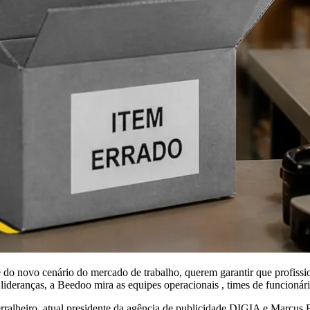
e do novo cenário do mercado de trabalho, querem garantir que profissi
 lideranças, a Beedoo mira as equipes operacionais , times de funcioná
lheiro, atual presidente da agência de publicidade DIGIA e Marcus Bua