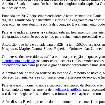
Act10n e Spark — e também herdeiro do conglomerado capixaba Grupo 
milhões de reais .
Fundada em 2017 pelos empreendedores Alvaro Manzione e Daniel Lima
digital e gamificado que incentiva usuários a se engajarem em desaf
operacionais, que atuam na ponta da operação. E o engajamento pode
Para as grandes empresas, a vantagem está em treinamentos mais ágeis
tão grandes e com tão pouco tempo para treinamentos presenciais e lo
A solução, que hoje é voltada para o B2B, já tem 150.000 usuários em
Nespresso, Mapfre, Natura, Serasa Experian, QuintoAndar, Unimed, P
O interesse dos investidores está baseado na percepção de que as gr
atendimento ao cliente
(os famosos call centers ). “Os grandes nomes
entender que são essas pessoas o grande motor corporativo é uma gra
A flexibilidade no uso da solução do Beedoo é um ponto positivo e, 
oferecer treinamentos e se comunicar com prestadores de serviço e fu
Para este novo momento após a captação, a intenção da Beedoo é ser a 
lançamento de uma ferramenta de
inteligência artificial
para recomenda
uso de tecnologia será, sem dúvida, o futuro da educação como um t
Além disso, a Beedoo pretende dobrar o número de clientes já no pró