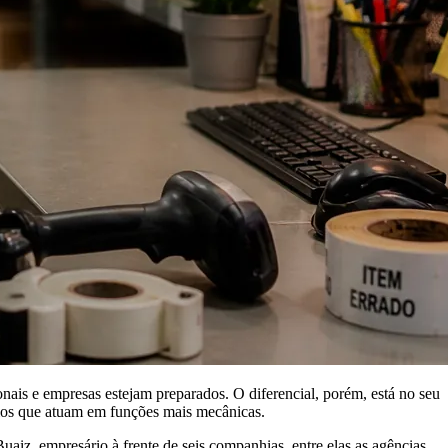
onais e empresas estejam preparados. O diferencial, porém, está no seu
rios que atuam em funções mais mecânicas.
iz, empresário à frente de seis companhias, entre elas as agências