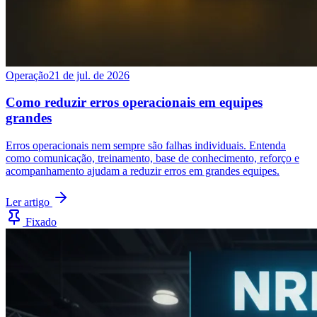
Operação
21 de jul. de 2026
Como reduzir erros operacionais em equipes
grandes
Erros operacionais nem sempre são falhas individuais. Entenda
como comunicação, treinamento, base de conhecimento, reforço e
acompanhamento ajudam a reduzir erros em grandes equipes.
Ler artigo
Fixado