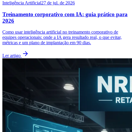
Inteligência Artificial
27 de jul. de 2026
Treinamento corporativo com IA: guia prático para
2026
Como usar inteligência artificial no treinamento corporativo de
equipes operacionais: onde a IA gera resultado real, o que evitar,
métricas e um plano de implantação em 90 dias.
Ler artigo