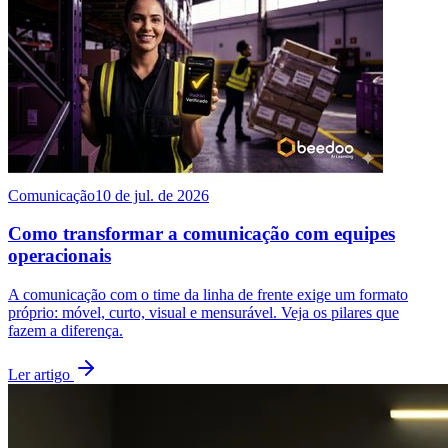
Comunicação
10 de jul. de 2026
Como transformar a comunicação com equipes
operacionais
A comunicação com o time da linha de frente exige um formato
próprio: móvel, curto, visual e mensurável. Veja os pilares que
fazem a diferença.
Ler artigo