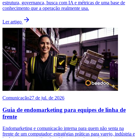
estrutura, governança, busca com IA e métricas de uma base de
conhecimento que a operação realmente usa.
Ler artigo
Comunicação
27 de jul. de 2026
Guia de endomarketing para equipes de linha de
frente
Endomarketing e comunicação interna para quem não senta na
frente de um computador: estratégias práticas para varejo, indústria e