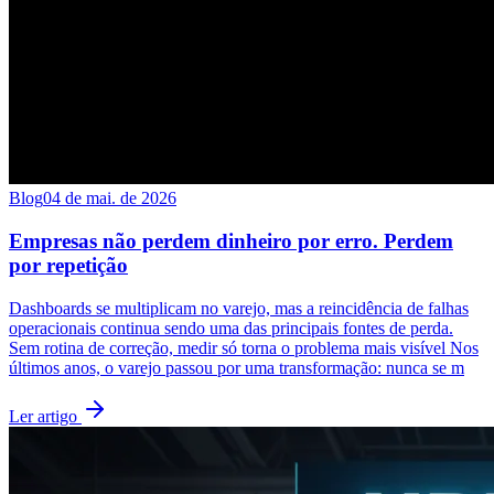
Blog
04 de mai. de 2026
Empresas não perdem dinheiro por erro. Perdem
por repetição
Dashboards se multiplicam no varejo, mas a reincidência de falhas
operacionais continua sendo uma das principais fontes de perda.
Sem rotina de correção, medir só torna o problema mais visível Nos
últimos anos, o varejo passou por uma transformação: nunca se m
Ler artigo