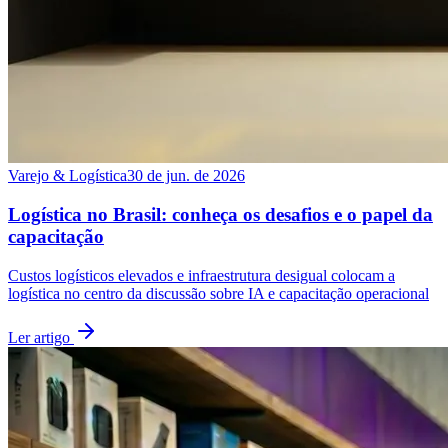
Varejo & Logística
30 de jun. de 2026
Logística no Brasil: conheça os desafios e o papel da
capacitação
Custos logísticos elevados e infraestrutura desigual colocam a
logística no centro da discussão sobre IA e capacitação operacional
Ler artigo