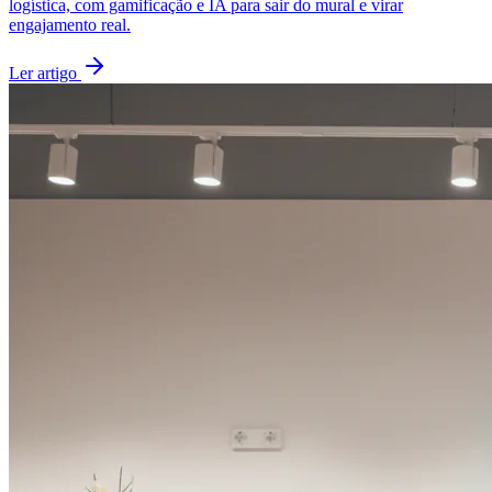
logística, com gamificação e IA para sair do mural e virar
engajamento real.
Ler artigo