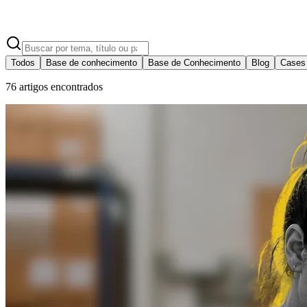
Todos
Base de conhecimento
Base de Conhecimento
Blog
Cases
76
artigos encontrados