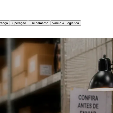
rança
Operação
Treinamento
Varejo & Logística