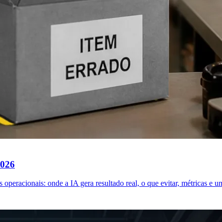
2026
s operacionais: onde a IA gera resultado real, o que evitar, métricas e