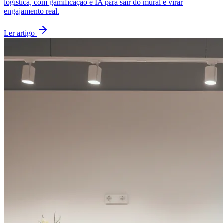
logística, com gamificação e IA para sair do mural e virar
engajamento real.
Ler artigo