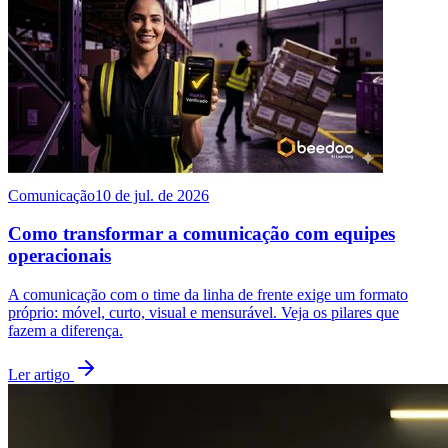
Comunicação
10 de jul. de 2026
Como transformar a comunicação com equipes
operacionais
A comunicação com o time da linha de frente exige um formato
próprio: móvel, curto, visual e mensurável. Veja os pilares que
fazem a diferença.
Ler artigo