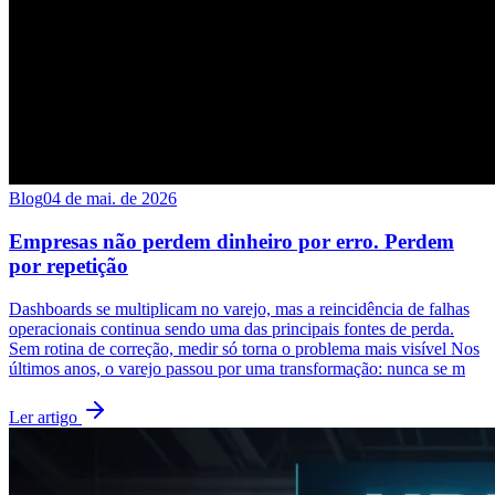
Blog
04 de mai. de 2026
Empresas não perdem dinheiro por erro. Perdem
por repetição
Dashboards se multiplicam no varejo, mas a reincidência de falhas
operacionais continua sendo uma das principais fontes de perda.
Sem rotina de correção, medir só torna o problema mais visível Nos
últimos anos, o varejo passou por uma transformação: nunca se m
Ler artigo