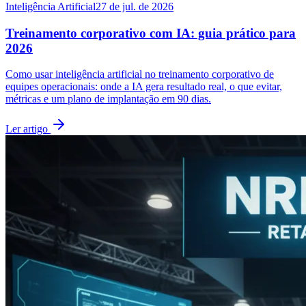
Inteligência Artificial
27 de jul. de 2026
Treinamento corporativo com IA: guia prático para
2026
Como usar inteligência artificial no treinamento corporativo de
equipes operacionais: onde a IA gera resultado real, o que evitar,
métricas e um plano de implantação em 90 dias.
Ler artigo