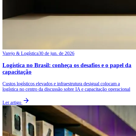
Varejo & Logística
30 de jun. de 2026
Logística no Brasil: conheça os desafios e o papel da
capacitação
Custos logísticos elevados e infraestrutura desigual colocam a
logística no centro da discussão sobre IA e capacitação operacional
Ler artigo