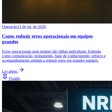
Operação
21 de jul. de 2026
Como reduzir erros operacionais em equipes
grandes
Erros operacionais nem sempre são falhas individuais. Entenda
como comunicação, treinamento, base de conhecimento, reforço e
acompanhamento ajudam a reduzir erros em grandes equipes.
Ler artigo
Fixado