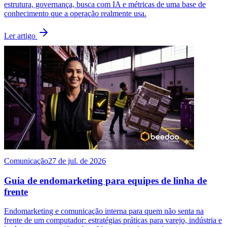
estrutura, governança, busca com IA e métricas de uma base de
conhecimento que a operação realmente usa.
Ler artigo
Comunicação
27 de jul. de 2026
Guia de endomarketing para equipes de linha de
frente
Endomarketing e comunicação interna para quem não senta na
frente de um computador: estratégias práticas para varejo, indústria e