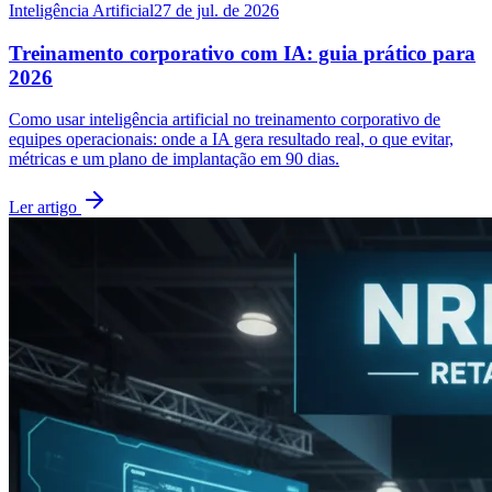
Inteligência Artificial
27 de jul. de 2026
Treinamento corporativo com IA: guia prático para
2026
Como usar inteligência artificial no treinamento corporativo de
equipes operacionais: onde a IA gera resultado real, o que evitar,
métricas e um plano de implantação em 90 dias.
Ler artigo