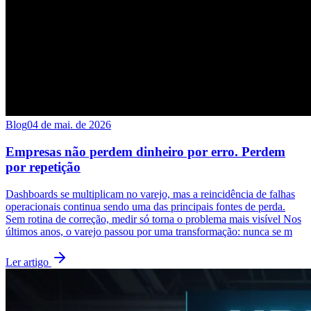
Blog
04 de mai. de 2026
Empresas não perdem dinheiro por erro. Perdem
por repetição
Dashboards se multiplicam no varejo, mas a reincidência de falhas
operacionais continua sendo uma das principais fontes de perda.
Sem rotina de correção, medir só torna o problema mais visível Nos
últimos anos, o varejo passou por uma transformação: nunca se m
Ler artigo