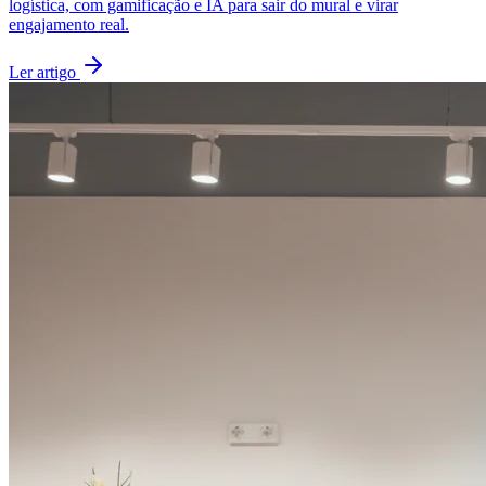
logística, com gamificação e IA para sair do mural e virar
engajamento real.
Ler artigo