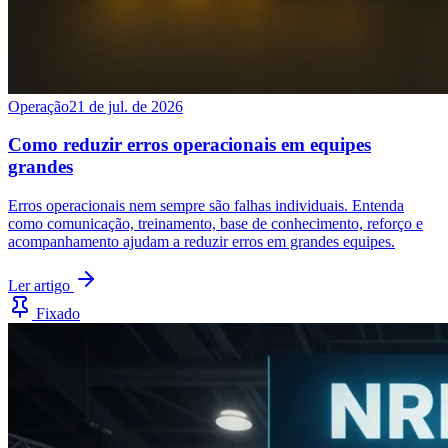
Operação
21 de jul. de 2026
Como reduzir erros operacionais em equipes
grandes
Erros operacionais nem sempre são falhas individuais. Entenda
como comunicação, treinamento, base de conhecimento, reforço e
acompanhamento ajudam a reduzir erros em grandes equipes.
Ler artigo
Fixado