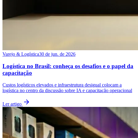
Varejo & Logística
30 de jun. de 2026
Logística no Brasil: conheça os desafios e o papel da
capacitação
Custos logísticos elevados e infraestrutura desigual colocam a
logística no centro da discussão sobre IA e capacitação operacional
Ler artigo