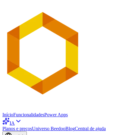
Início
Funcionalidades
Power Apps
IA
Planos e preços
Universo Beedoo
Blog
Central de ajuda