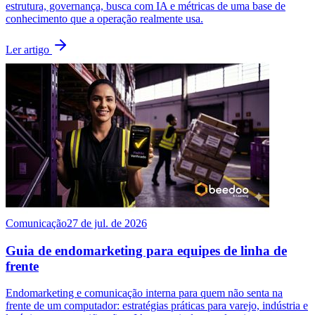
estrutura, governança, busca com IA e métricas de uma base de
conhecimento que a operação realmente usa.
Ler artigo
Comunicação
27 de jul. de 2026
Guia de endomarketing para equipes de linha de
frente
Endomarketing e comunicação interna para quem não senta na
frente de um computador: estratégias práticas para varejo, indústria e