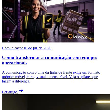
Comunicação
10 de jul. de 2026
Como transformar a comunicação com equipes
operacionais
A comunicação com o time da linha de frente exige um formato
próprio: móvel, curto, visual e mensurável. Veja os pilares que
fazem a diferença.
Ler artigo