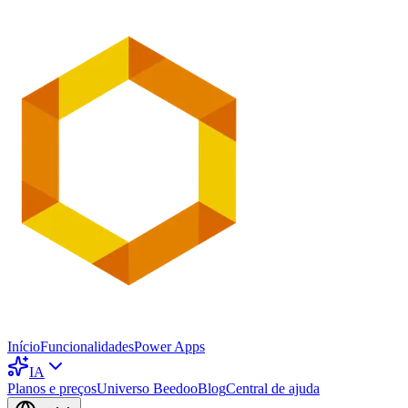
Início
Funcionalidades
Power Apps
IA
Planos e preços
Universo Beedoo
Blog
Central de ajuda