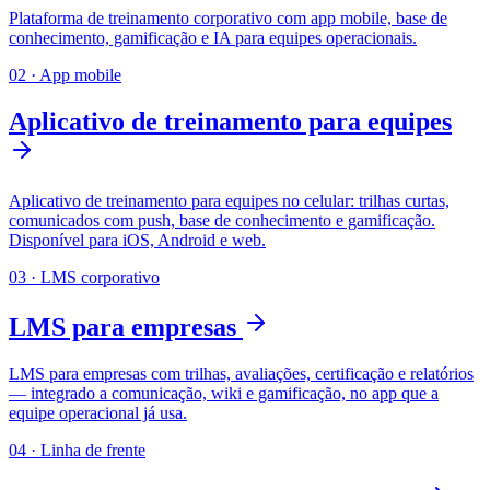
Plataforma de treinamento corporativo com app mobile, base de
conhecimento, gamificação e IA para equipes operacionais.
02
·
App mobile
Aplicativo de treinamento para equipes
Aplicativo de treinamento para equipes no celular: trilhas curtas,
comunicados com push, base de conhecimento e gamificação.
Disponível para iOS, Android e web.
03
·
LMS corporativo
LMS para empresas
LMS para empresas com trilhas, avaliações, certificação e relatórios
— integrado a comunicação, wiki e gamificação, no app que a
equipe operacional já usa.
04
·
Linha de frente