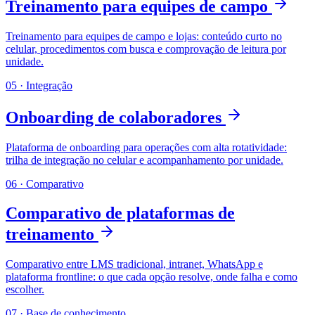
Treinamento para equipes de campo
Treinamento para equipes de campo e lojas: conteúdo curto no
celular, procedimentos com busca e comprovação de leitura por
unidade.
05
·
Integração
Onboarding de colaboradores
Plataforma de onboarding para operações com alta rotatividade:
trilha de integração no celular e acompanhamento por unidade.
06
·
Comparativo
Comparativo de plataformas de
treinamento
Comparativo entre LMS tradicional, intranet, WhatsApp e
plataforma frontline: o que cada opção resolve, onde falha e como
escolher.
07
·
Base de conhecimento