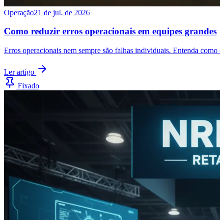
Operação
21 de jul. de 2026
Como reduzir erros operacionais em equipes grandes
Erros operacionais nem sempre são falhas individuais. Entenda como
Ler artigo
Fixado