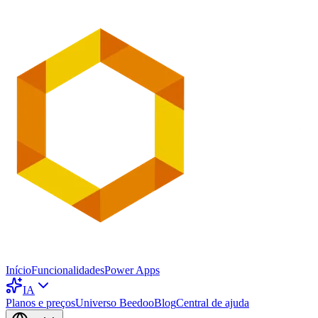
Início
Funcionalidades
Power Apps
IA
Planos e preços
Universo Beedoo
Blog
Central de ajuda